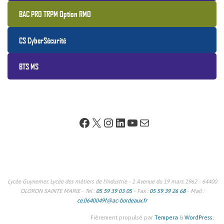
BAC PRO TRPM Option RMO
CS CyberSécurité
BTS MS
Facebook
X
Instagram
LinkedIn
YouTube
E-mail
Lycée Guynemer, Lycée des métiers de l'Industrie - 1 Avenue du 19 mars 1962 - 64400
OLORON SAINTE MARIE - Tél :
05 59 39 03 05
- Fax :
05 59 39 26 68
- Mail :
ce.0640049f@ac-bordeaux.fr
Fièrement propulsé par
Tempera
&
WordPress.