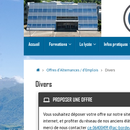
Passer
au
contenu
Passer
Accueil
Formations
Le lycée
Infos pratiques
au
contenu
Accueil
Offres d’Alternances / d’Emplois
Divers
Divers
PROPOSER UNE OFFRE
Vous souhaitez déposer votre offre sur notre sit
internet, et profiter du réseau de nos anciens él
merci de nous contacter
ce.0640049f@ac-bordea