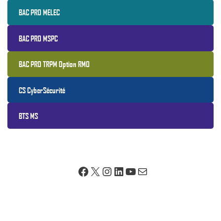
BAC PRO MELEC
BAC PRO MSPC
BAC PRO TRPM Option RMO
CS CyberSécurité
BTS MS
Facebook
X
Instagram
LinkedIn
YouTube
E-mail