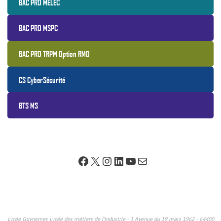
BAC PRO MELEC
BAC PRO MSPC
BAC PRO TRPM Option RMO
CS CyberSécurité
BTS MS
Facebook
X
Instagram
LinkedIn
YouTube
E-mail
Lycée Guynemer, Lycée des métiers de l'Industrie - 1 Avenue du 19 mars 1962 - 64400