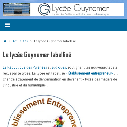
Passer
au
contenu
Accueil
Actualités
Le lycée Guynemer labellisé
Le lycée Guynemer labellisé
La République des Pyrénées
et
Sud ouest
soulignent les nouveaux labels
reçus par le lycée. Le lycée est labellisé
«
Établissement entrepreneur
«
. Il
change également de dénomination en devenant « lycée des métiers de
l’industrie et du
numérique
« .