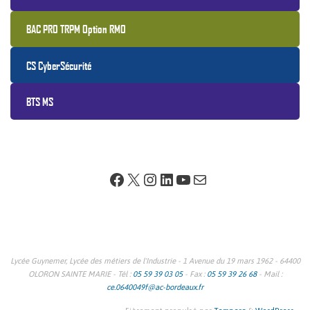
BAC PRO TRPM Option RMO
CS CyberSécurité
BTS MS
Facebook
X
Instagram
LinkedIn
YouTube
E-mail
Lycée Guynemer, Lycée des métiers de l'Industrie - 1 Avenue du 19 mars 1962 - 64400
OLORON SAINTE MARIE - Tél :
05 59 39 03 05
- Fax :
05 59 39 26 68
- Mail :
ce.0640049f@ac-bordeaux.fr