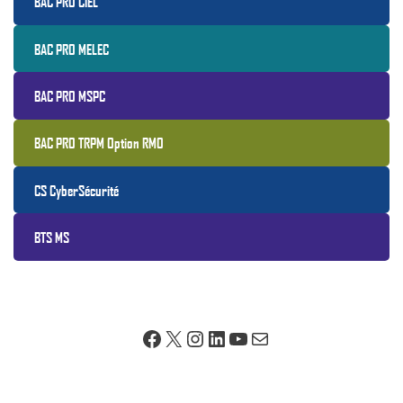
BAC PRO CIEL
BAC PRO MELEC
BAC PRO MSPC
BAC PRO TRPM Option RMO
CS CyberSécurité
BTS MS
Facebook
X
Instagram
LinkedIn
YouTube
E-mail