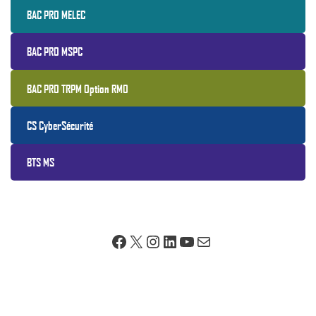
BAC PRO MELEC
BAC PRO MSPC
BAC PRO TRPM Option RMO
CS CyberSécurité
BTS MS
Facebook
X
Instagram
LinkedIn
YouTube
E-mail