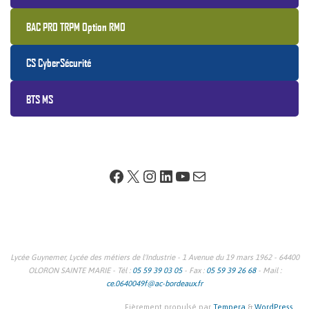
BAC PRO TRPM Option RMO
CS CyberSécurité
BTS MS
Facebook
X
Instagram
LinkedIn
YouTube
E-mail
Lycée Guynemer, Lycée des métiers de l'Industrie - 1 Avenue du 19 mars 1962 - 64400
OLORON SAINTE MARIE - Tél :
05 59 39 03 05
- Fax :
05 59 39 26 68
- Mail :
ce.0640049f@ac-bordeaux.fr
Fièrement propulsé par
Tempera
&
WordPress.