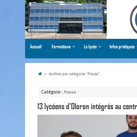
Passer
au
contenu
Passer
Accueil
Formations
Le lycée
Infos pratiques
au
contenu
Accueil
Archive par catégorie "Presse"
Catégorie :
Presse
13 lycéens d’Oloron intégrés au cent